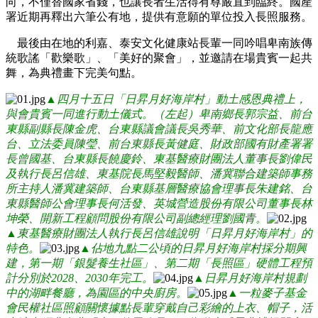
向，不僅替國家省錢，也讓長者生活得有尊嚴直到臨終。國產
署近期再釋出六筆公有地，提供有意願的單位投入長照服務。
最後由在地的利嘉、泰安文化健康站長輩一同吟唱卑南族傳
統歌謠「歡樂歌」、「美好的聚會」，並邀請在場貴賓一起共
舞，為典禮畫下完美句點。
▲
四月十五日「日昇月好海岸村」動土感恩典禮上，
與會貴賓一同進行動土儀式
。
（左起）
卑南鄉長郭宗益、前台
東縣副縣長陳金虎、台東
縣議會議長吳秀華
、前文化部長龍應
台、立法委員陳瑩、前台東縣長黃健庭、
財政部國有財產署署
長曾國基
、
台東縣長饒慶鈴
、
東基醫療財團法人董事長劉偉民
及執行長呂信雄
、東基院長馬堅毅醫師、潘冀聯合建築師事務
所主持人潘冀建築師、台東縣基層醫療協會理事長朱建銘、台
東縣醫師公會理事長何活發、英城營造股份有限公司董事長林
坤榮、開新工程顧問股份有限公司副總經理劉國青。
▲
東基醫療財團法人執行長呂信雄說明
「日昇月好海岸村」的
特色。
▲
佔地九點二公頃的日昇月好海岸村採分期興
建，
第一期「銀髮養生社區」、第二期「長照區」硬體工程預
計分別於
2028
、
2030
年完工
。
▲
日昇月好海岸村規劃
中的
湖畔餐廳，為園區的中央廚房。
▲一粒麥子基金
會民權社區照顧關懷據點長輩穿戴自己彩繪的上衣、帽子，活