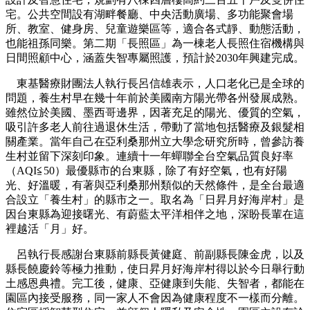
宅。公共空間設有湖畔餐廳、中央活動廣場、多功能聚會場
所、教室、健身房、兒童遊樂區等，適合各式靜、動態活動，
也能祖孫同樂。第二期「長照區」為一棟老人長照住宿機構與
日間照顧中心，涵蓋失智專屬照護，預計於2030年興建完成。
東基醫療財團法人執行長呂信雄表示，人口老化已是全球的
問題，養生村早在幾十年前於美國南方陽光帶各州發展成熟。
雖然位於美國、墨西哥邊界，因著充足的陽光、優質的空氣，
吸引許多老人前往過退休生活，帶動了當地包括醫療及銀髮相
關產業。當年自己在亞利桑那州立大學念研究所時，曾參訪養
生村並留下深刻印象。連續十一年蟬聯全台空氣品質良好
率
（
AQI
≦
50
）
最優縣市的台東縣，除了有好空氣，也有好陽
光、好溫暖，有著與亞利桑那州類似的天然條件，
是全台最適
合設立「養生村」的縣市之一。取名為「日昇月好海岸村」是
因台東縣為迎接曙光、有蔚藍太平洋相伴之地，深盼長輩在這
裡越活「月」好。
呂執行長感謝台東縣前縣長黃健庭、前副縣長陳金虎，以及
縣長饒慶鈴等極力推動，使日昇月好海岸村得以於今日舉行動
土感恩典禮。完工後，健康、亞健康到失能、失智者，都能在
園區內接受服務，同一家人不會因為健康程度不一樣而分離。