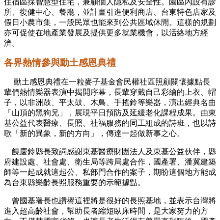
住宿區採智慧型住宅，兼顧個人隱私及安全性。園區內設有診
所、復健中心、餐廳，並計畫引進便利商店、台東特色店家及
假日小農市集，一般民眾也能來到公共區域休閒。這樣的規劃
亦可促使在地產業發展及提供更多就業機會，以活絡地方經
濟。
各界熱情參與動土感恩典禮
動土感恩典禮在一粒麥子基金會民權社區照顧關懷據點長
輩們熱情樂器表演中揭開序幕，長輩穿戴自己彩繪的上衣、帽
子，以非洲鼓、平太鼓、木鳥、手搖鈴等樂器，演出經典名曲
「山頂的黑狗兄」，展現平日預防及延緩老化課程成果。由東
基公益代表醫療、長照、社福服務的同工組成的詩班，也以詩
歌「新的異象，新的方向」，傳達一起做新事之心。
饒慶鈴縣長致詞感謝東基醫療財團法人及東基公益伙伴，縣
府建設處、社會處、衛生局等跨局處合作，國產署、潘冀建築
師等一起成就這起公、私部門合作的案子，期盼這個地方能成
為台東縣樂齡長照服務重要的示範據點。
曾國基署長也讚譽這裡將是很好的長照基地，並表示台灣將
進入超高齡社會，幫助長者縮短臥床時間，是大家努力的方