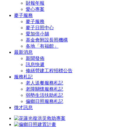
財報年報
愛心專案
麥子服務
麥子服務
麥子日照中心
愛加倍小舖
基金會附設長照機構
各地「有福館」
最新消息
新聞發佈
訊息快遞
修繕營建工程招標公告
服務札記
老人送餐服務札記
老障關懷服務札記
弱勢生活扶助札記
偏鄉日照服務札記
徵才訊息