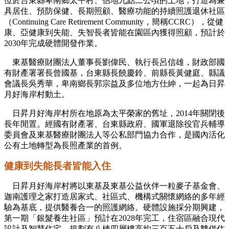
位於台東縣卑南鄉太平村、佔地九點二公頃的土地，打造為兼
具居住、預防保健、長期照顧、醫療功能的持續照護退休社區
（Continuing Care Retirement Community，簡稱CCRC），從健
康、亞健康到失能、失智長者皆能在園區內獲得照顧，預計於
2030年完成硬體開發作業。
東基醫療財團法人董事長劉偉民、執行長呂信雄，財政部國
有財產署署長曾國基，台東縣長饒慶鈴、前縣長黃健庭、縣議
會議長吳秀華，卑南鄉長郭宗益及多位地方仕紳，一起為日昇
月好海岸村動土。
日昇月好海岸村所在地原為太平榮家的舊址，
2014
年關閉後
長年閒置。經國有財產署、台東縣政府、國軍退除役官兵輔導
委員會及東基醫療財團法人等公私部門協力合作，是國內活化
公有土地轉型為長照產業的首例。
健康到失能長者皆能入住
日昇月好海岸村將以東基及東基公益伙伴一粒麥子基金會、
迦南護理之家打造居家式、社區式、機構式關懷網絡的多年經
驗為基底，提供醫養合一的照護網絡。硬體設施採分期興建，
第一期「銀髮養生社區」預計在2028年完工，住宿區融合現代
設計及智慧住宅，規劃有八棟四層樓高約三百五十戶及雙併住