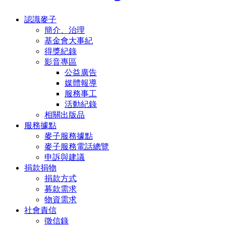
認識麥子
簡介、治理
基金會大事紀
得獎紀錄
影音專區
公益廣告
媒體報導
服務事工
活動紀錄
相關出版品
服務據點
麥子服務據點
麥子服務電話總覽
申訴與建議
捐款捐物
捐款方式
募款需求
物資需求
社會責信
徵信錄