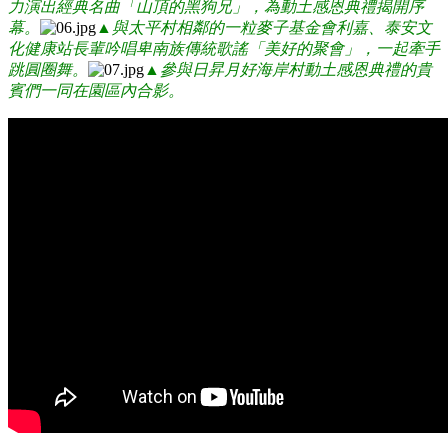
力演出經典名曲「山頂的黑狗兄」，為動土感恩典禮揭開序
幕
。
▲與太平村相鄰的一粒麥子基金會利嘉、泰安文
化健康站長輩吟唱卑南族傳統歌謠「美好的聚會」，一起牽手
跳圓圈舞
。
▲
參與日昇月好海岸村動土感恩典禮的貴
賓們一同在園區內合影。