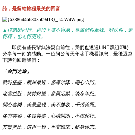
詩，是留給旅程最美的回音
▲模範街同行。這段下坡不容易，長輩們你牽我、我扶你，走
得穩，也走得更近。
即便有些長輩無法親自前往，我們也透過LINE群組即時
分享每一刻的感動。一位阿公每天守著手機看訊息，最後還寫
下詩句回應我們：
「金門之旅」
戰時堡壘，兩岸最近，督導帶隊，開心出門。
老當益壯，精神抖擻，參與活動，淡忘年紀。
開心喜樂，美景呈現，美不勝收，千張美照。
各有笑容，各種美姿，心情開朗，不虛此行。
其樂無比，值得一遊，平安歸來，終身難忘。