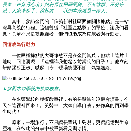
長輩（著紫背心者）跳著原住民圓圈舞。不分族群、不分宗
派，大家牽起手、跳起舞——我們本來就是一家人。
其中，參訪金門的「信義新村社區照顧關懷據點」是一站
深具意義的行程。這個曾獲「社區金點獎」的單位，讓我們看
見：長輩不只是被照顧者，他們也能成為貢獻者與行動者。
回憶成為行動力
一位民權據點的大哥雖然不是在金門當兵，但站上這片土
地時，回憶湧現：「這裡讓我想起以前當兵的日子！」他立刻
帶頭踢起正步、喊起口令，現場笑聲不斷，氣氛熱絡。
▲參觀水頭學校的模擬教室。
在水頭學校的模擬教室裡，有的長輩當年沒機會讀書，今
天在這裡補回來了。笑聲中，大家自導自演，好像真的回到學
生時代！
原來，一場旅行，不只讓長輩踏上島嶼，更讓記憶與生命
歷程，在彼此的分享中被重新看見與珍惜。