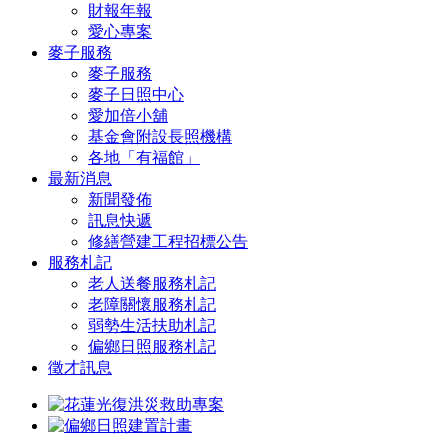
財報年報
愛心專案
麥子服務
麥子服務
麥子日照中心
愛加倍小舖
基金會附設長照機構
各地「有福館」
最新消息
新聞發佈
訊息快遞
修繕營建工程招標公告
服務札記
老人送餐服務札記
老障關懷服務札記
弱勢生活扶助札記
偏鄉日照服務札記
徵才訊息