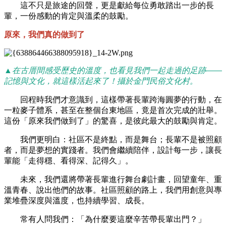
這不只是旅途的回聲，更是獻給每位勇敢踏出一步的長
輩，一份感動的肯定與溫柔的鼓勵。
原來，我們真的做到了
▲在古厝間感受歷史的溫度，也看見我們一起走過的足跡——
記憶與文化，就這樣活起來了！攝於金門民俗文化村。
回程時我們才意識到，這樣帶著長輩跨海圓夢的行動，在
一粒麥子體系，甚至在整個台東地區，竟是首次完成的壯舉。
這份「原來我們做到了」的驚喜，是彼此最大的鼓勵與肯定。
我們更明白：社區不是終點，而是舞台；長輩不是被照顧
者，而是夢想的實踐者。我們會繼續陪伴，設計每一步，讓長
輩能「走得穩、看得深、記得久」。
未來，我們還將帶著長輩進行舞台劇計畫，回望童年、重
溫青春、說出他們的故事。社區照顧的路上，我們用創意與專
業堆疊深度與溫度，也持續學習、成長。
常有人問我們：「為什麼要這麼辛苦帶長輩出門？」