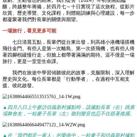
規劃、主動發想的結果。我們從去（2024）年初便開始醞
釀，跨越整年籌備，於四月七～十日實現了這次旅程。從影片
欣賞、歷史導覽、文化課程，到體能訓練與心理建設，每一步
都凝聚著我們對長輩的關懷與期望。
一場旅行，看見更多可能
七日清晨五點，長輩們從台東出發，到高雄小港機場搭機
飛往金門。有些人是第一次離島、第一次搭飛機，也有些人倚
著四腳枴緩慢行走，但臉上都帶著滿滿的期待。這不僅是一場
旅行，更是一堂堂生命課。
我們在旅途中學習傾聽彼此的故事，克服限制，深入理解
歷史與文化。每位長輩都是「行動學者」，在過程中互相支
援、彼此啟發。
▲四月八日上午參訪信義新村據點時，該據點長輩（右）跳廣
場舞會友，一粒麥子長輩（左）聽到樂音也忍不住跟著搖擺。
▲在「我們都是一家人」的樂曲中，一粒麥子和信義新村據點