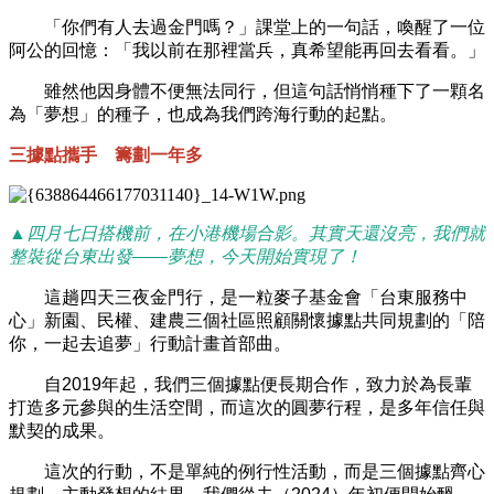
「你們有人去過金門嗎？」課堂上的一句話，喚醒了一位
阿公的回憶：「我以前在那裡當兵，真希望能再回去看看。」
雖然他因身體不便無法同行，但這句話悄悄種下了一顆名
為「夢想」的種子，也成為我們跨海行動的起點。
三據點攜手 籌劃一年多
▲四月七日搭機前，在小港機場合影。其實天還沒亮，我們就
整裝從台東出發——夢想，今天開始實現了！
這趟四天三夜金門行，是一粒麥子基金會「台東服務中
心」新園、民權、建農三個社區照顧關懷據點共同規劃的「陪
你，一起去追夢」行動計畫首部曲。
自2019年起，我們三個據點便長期合作，致力於為長輩
打造多元參與的生活空間，而這次的圓夢行程，是多年信任與
默契的成果。
這次的行動，不是單純的例行性活動，而是三個據點齊心