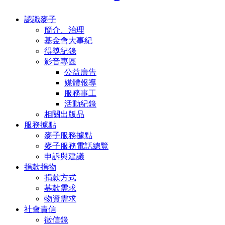
認識麥子
簡介、治理
基金會大事紀
得獎紀錄
影音專區
公益廣告
媒體報導
服務事工
活動紀錄
相關出版品
服務據點
麥子服務據點
麥子服務電話總覽
申訴與建議
捐款捐物
捐款方式
募款需求
物資需求
社會責信
徵信錄