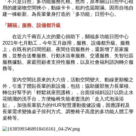
「不只是日照」多功能服務扎根。然而，原本關山日照中心租
用的建築物空間狹小，動線卡卡，租約也屆期滿。因而自地自
建一棟嶄新、為長輩量身打造的「多功能」日照中心。
「關福」服務、設備都升級
在近六千兩百人次的愛心捐助下，關福多功能日照中心
2021年七月動工，今年五月啟用，服務、設備都升級。服務
上，在既有的日間照顧、夜間住宿服務外，還新增了居家服
務，並整合送餐服務、行動沐浴車服務、交通服務、失智社區
服務據點、家庭照顧者支持性服務，以及社會福利諮詢轉介服
務等。
室內空間比原來的大六倍，活動空間變大、動線更順暢之
外，引進了體貼長輩的新設備，包括：協助腿部無力長輩移、
轉位好幫手的「輕鬆就座照護椅」，台面採傾斜設計以防止水
花噴濺的洗手台，方便輪椅失能者盥洗的「走入式泡澡浴
缸」，加強長輩肌力的HUR智慧運動復健設備，因應課程及
長輩需求變換桌子排列方式、調整椅子高度的多功能人體工學
桌椅等。