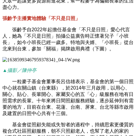
大眾一起讓更多資源前進花東，幫一粒麥子為偏鄉長輩的生活
盡心力。
張齡予主播實地體驗「不只是日照」
張齡予自2022年起擔任基金會「不只是日照」愛心代言
人，她為「不只是日照」拍攝公益廣告時正懷著兒子「小班
長」，如今小班長已經一歲多。特地與夫婿、「小班長」從台
北來到台東，參加「關福」揭牌啟用典禮（下圖）。
▲攝影／陳仲亭
一粒麥子基金會董事長呂信雄表示，基金會的第一個日照
中心就在關山鎮（台東縣），於2014年三月啟用，以用心、
關心、貼心、長輩開心、家屬安心的五「心」級服務在地有日
照需求的長輩。十年來將日間照顧服務經驗，逐步延伸到有需
要的地方，目前在台東、花蓮、台南、屏東、台北等縣市啟用
及建置的日照中心共有十三個。
基金會從照顧失能或失智者的過程中，持續思索更優質的
複合式社區照顧服務，朝不只照顧老人，也幫了老人的家的