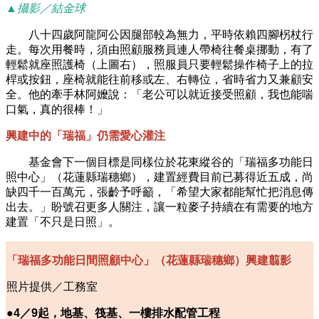
▲攝影／結金球
八十四歲阿龍阿公因腿部較為無力，平時依賴四腳柺杖行
走。每次用餐時，須由照顧服務員連人帶椅往餐桌挪動，有了
輕鬆就座照護椅（上圖右），照服員只要輕鬆操作椅子上的拉
桿或按鈕，座椅就能往前移或左、右轉位，省時省力又兼顧安
全。他的牽手林阿嬤說：「老公可以就近接受照顧，我也能喘
口氣，真的很棒！」
興建中的「瑞福」仍需愛心灌注
基金會下一個目標是同樣位於花東縱谷的「瑞福多功能日
照中心」（花蓮縣瑞穗鄉），建置經費目前已募得近五成，尚
缺四千一百萬元，張齡予呼籲，「希望大家都能幫忙把消息傳
出去。」盼號召更多人關注，讓一粒麥子持續在有需要的地方
建置「不只是日照」。
「瑞福多功能日間照顧中心」（花蓮縣瑞穗鄉）興建翦影
照片提供／工務室
●4
／9起，地基、筏基、一樓排水配管工程