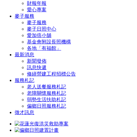
財報年報
愛心專案
麥子服務
麥子服務
麥子日照中心
愛加倍小舖
基金會附設長照機構
各地「有福館」
最新消息
新聞發佈
訊息快遞
修繕營建工程招標公告
服務札記
老人送餐服務札記
老障關懷服務札記
弱勢生活扶助札記
偏鄉日照服務札記
徵才訊息