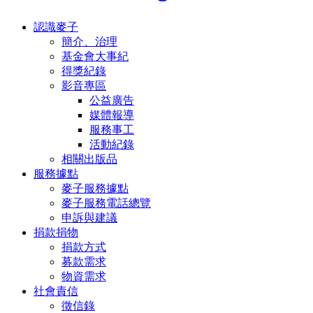
認識麥子
簡介、治理
基金會大事紀
得獎紀錄
影音專區
公益廣告
媒體報導
服務事工
活動紀錄
相關出版品
服務據點
麥子服務據點
麥子服務電話總覽
申訴與建議
捐款捐物
捐款方式
募款需求
物資需求
社會責信
徵信錄