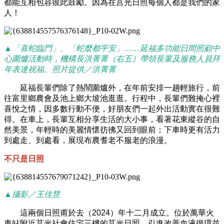
都能互相包容彼此鼓勵。因為在莒光日照每個人都是我們的家
人！
▲「喜蛇臨門」、「蛇麼都平安」……延福多功能日間照顧中
心圍爐活動時，機構長洪菁菁（右五）帶領長輩及服務人員拜
年表達祝福。照片提供／洪菁菁
延福長輩們除了熱鬧圍爐外，在年前安排一趟輕旅行，前
往富里鄉農會及池上鄉大坡池逛逛。行程中，長輩們難掩心裡
喜悅之情，因多數行動不便，好朋友們一起外出活動實在很難
得。在車上，長輩互相分享生活的大小事，看著花東縱谷的自
然美景，年輕時的美麗情懷彷彿又回到眼前；下車時更有活力
到處走、到處看，展現布農耆老不服老的浪漫。
不只是日照
▲攝影／王佳慧
這兩個日照甫於去（2024）年十二月成立。位於萬華火
車站附近莒光社會住宅三樓的莒光日照，引進改善血液循環並