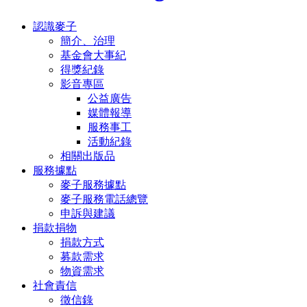
認識麥子
簡介、治理
基金會大事紀
得獎紀錄
影音專區
公益廣告
媒體報導
服務事工
活動紀錄
相關出版品
服務據點
麥子服務據點
麥子服務電話總覽
申訴與建議
捐款捐物
捐款方式
募款需求
物資需求
社會責信
徵信錄