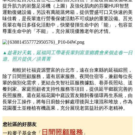
提升肌力的岩盤足浴機（上圖）及強化肌肉的芬蘭HUR智慧
運動復健設備，另設有萬能蒸烤箱，提供豐盛可口又快速的美
味佳肴，是長輩進行營養保健活動不可或缺的重要設備。莒光
長輩在每日多樣化活動中，快樂發揮生命中的「能」，包容並
尊重生命中的「不能」，充分展現優雅老年的才情。
▲趁著好天氣，延福同工帶著長輩到富里鄉農會來個走春一日
遊。照片提供／洪菁菁
相較於社福資源豐富的台北市，遠在台東縣的延福綜照，
除了日間照顧服務，還有居家服務、夜間住宿等，兼顧每位長
輩的個別化需求，更結合失智社區服務據點、巷弄長照站、送
餐到家、家庭照顧者支持性服務等項目，提供延平鄉親完善的
長照服務。還在延福花園中庭設置友雞飼養循環再生系統，由
長輩分工操作，將每日廚餘分解處理後與土壤混和堆放，作為
花園覆土並種植有機蔬果，充分展現老當益壯的不老精神。
您社區的好朋友
日間照顧服務
一粒麥子基金會「
」