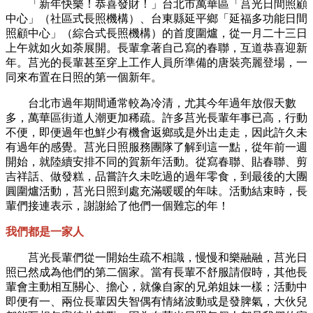
「新年快樂！恭喜發財！」台北市萬華區「莒光日間照顧
中心」（社區式長照機構）、台東縣延平鄉「延福多功能日間
照顧中心」（綜合式長照機構）的首度圍爐，從一月二十三日
上午就如火如荼展開。長輩拿著自己寫的春聯，互道恭喜迎新
年。莒光的長輩甚至穿上工作人員所準備的唐裝亮麗登場，一
同來布置在日照的第一個新年。
台北市過年期間通常較為冷清，尤其今年過年放假天數
多，萬華區街道人潮更加稀疏。許多莒光長輩年事已高，行動
不便，即便過年也鮮少有機會返鄉或是外出走走，因此許久未
有過年的感覺。莒光日照服務團隊了解到這一點，從年前一週
開始，就陸續安排不同的賀新年活動。從寫春聯、貼春聯、剪
吉祥話、做發糕，品嘗許久未吃過的過年零食，到最後的大團
圓圍爐活動，莒光日照到處充滿暖暖的年味。活動結束時，長
輩們接連表示，謝謝給了他們一個難忘的年！
我們都是一家人
莒光長輩們從一開始生疏不相識，慢慢和樂融融，莒光日
照已然成為他們的第二個家。當有長輩不舒服請假時，其他長
輩會主動相互關心、擔心，就像自家的兄弟姐妹一樣；活動中
即便有一、兩位長輩因失智偶有情緒波動或是發脾氣，大伙兒