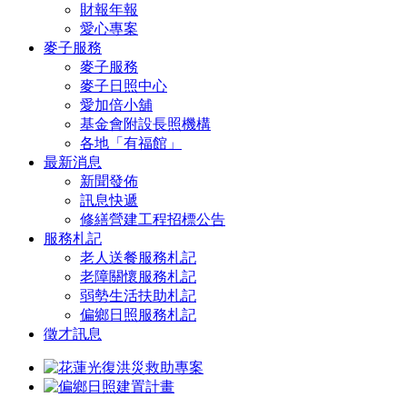
財報年報
愛心專案
麥子服務
麥子服務
麥子日照中心
愛加倍小舖
基金會附設長照機構
各地「有福館」
最新消息
新聞發佈
訊息快遞
修繕營建工程招標公告
服務札記
老人送餐服務札記
老障關懷服務札記
弱勢生活扶助札記
偏鄉日照服務札記
徵才訊息