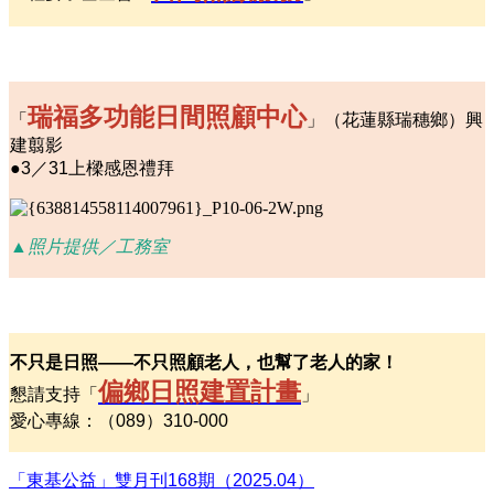
瑞福多功能日間照顧中心
「
」（花蓮縣瑞穗鄉）興
建翦影
●3／31上樑感恩禮拜
▲照片提供／工務室
不只是日照——不只照顧老人，也幫了老人的家！
偏鄉日照建置計畫
懇請支持「
」
愛心專線：（089）310-000
「東基公益」雙月刊168期（2025.04）