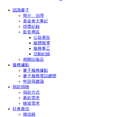
認識麥子
簡介、治理
基金會大事紀
得獎紀錄
影音專區
公益廣告
媒體報導
服務事工
活動紀錄
相關出版品
服務據點
麥子服務據點
麥子服務電話總覽
申訴與建議
捐款捐物
捐款方式
募款需求
物資需求
社會責信
徵信錄