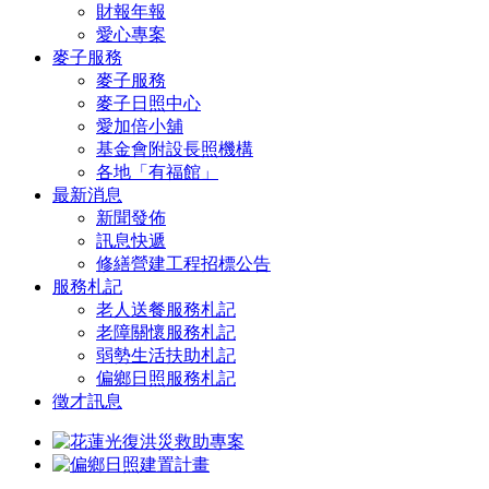
財報年報
愛心專案
麥子服務
麥子服務
麥子日照中心
愛加倍小舖
基金會附設長照機構
各地「有福館」
最新消息
新聞發佈
訊息快遞
修繕營建工程招標公告
服務札記
老人送餐服務札記
老障關懷服務札記
弱勢生活扶助札記
偏鄉日照服務札記
徵才訊息