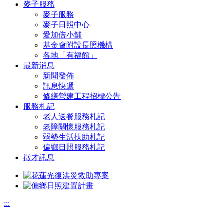
麥子服務
麥子服務
麥子日照中心
愛加倍小舖
基金會附設長照機構
各地「有福館」
最新消息
新聞發佈
訊息快遞
修繕營建工程招標公告
服務札記
老人送餐服務札記
老障關懷服務札記
弱勢生活扶助札記
偏鄉日照服務札記
徵才訊息
:::