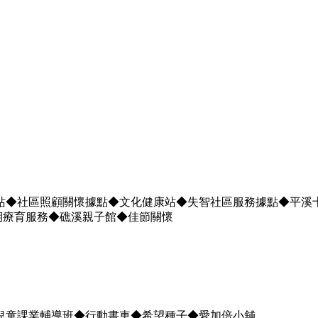
站◆社區照顧關懷據點◆文化健康站◆失智社區服務據點◆平溪
期療育服務◆礁溪親子館◆佳節關懷
兒童課業輔導班◆行動書車◆希望種子◆愛加倍小舖