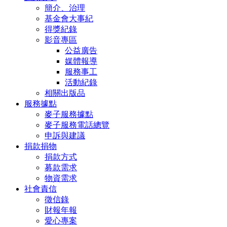
簡介、治理
基金會大事紀
得獎紀錄
影音專區
公益廣告
媒體報導
服務事工
活動紀錄
相關出版品
服務據點
麥子服務據點
麥子服務電話總覽
申訴與建議
捐款捐物
捐款方式
募款需求
物資需求
社會責信
徵信錄
財報年報
愛心專案