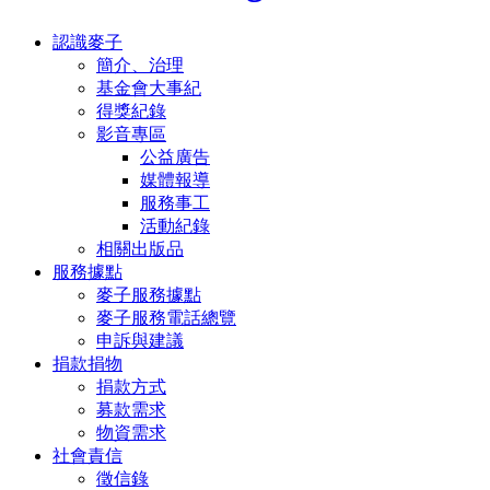
認識麥子
簡介、治理
基金會大事紀
得獎紀錄
影音專區
公益廣告
媒體報導
服務事工
活動紀錄
相關出版品
服務據點
麥子服務據點
麥子服務電話總覽
申訴與建議
捐款捐物
捐款方式
募款需求
物資需求
社會責信
徵信錄