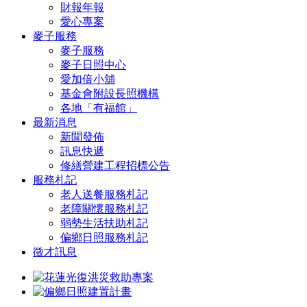
財報年報
愛心專案
麥子服務
麥子服務
麥子日照中心
愛加倍小舖
基金會附設長照機構
各地「有福館」
最新消息
新聞發佈
訊息快遞
修繕營建工程招標公告
服務札記
老人送餐服務札記
老障關懷服務札記
弱勢生活扶助札記
偏鄉日照服務札記
徵才訊息