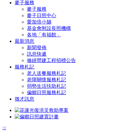
麥子服務
麥子服務
麥子日照中心
愛加倍小舖
基金會附設長照機構
各地「有福館」
最新消息
新聞發佈
訊息快遞
修繕營建工程招標公告
服務札記
老人送餐服務札記
老障關懷服務札記
弱勢生活扶助札記
偏鄉日照服務札記
徵才訊息
:::