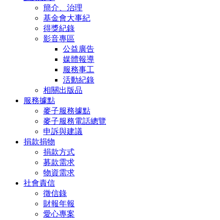
簡介、治理
基金會大事紀
得獎紀錄
影音專區
公益廣告
媒體報導
服務事工
活動紀錄
相關出版品
服務據點
麥子服務據點
麥子服務電話總覽
申訴與建議
捐款捐物
捐款方式
募款需求
物資需求
社會責信
徵信錄
財報年報
愛心專案