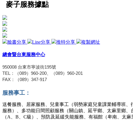
麥子服務據點
臉書分享
Line分享
推特分享
複製網址
總會暨台東服務中心
950008
台東市寧波街
195
號
TEL
：（
089
）
960-200
、（
089
）
960-201
FAX
：（
089
）
347-917
服務事工：
送餐服務、居家服務、兒童事工（弱勢家庭兒童課業輔導班、
服務）、
多功能日間照顧服務（關山鎮、延平鄉
、太麻里鄉、
（A、B、C級）、預防及延緩失能服務、有福館（卑南
、
太麻