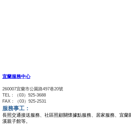
宜蘭服務中心
260007
宜蘭市公園路
497
巷
20
號
TEL
：（
03
）
925-3688
FAX
：（
03
）
925-2531
服務事工：
長照交通接送服務、社區照顧關懷據點服務、居家服務、宜蘭
溪親子館等。