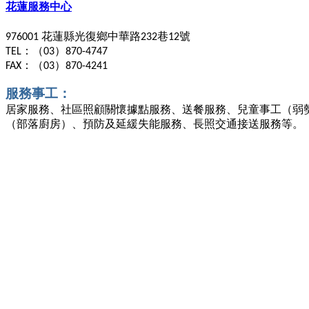
花蓮服務中心
花蓮縣光復鄉中華路
巷
號
976001
232
12
：（
）
TEL
03
870-4747
：（
）
FAX
03
870-4241
服務事工：
居家服務、社區照顧關懷據點服務、送餐服務、兒童事工（弱勢
（部落廚房）、預防及延緩失能服務、長照交通接送服務等。