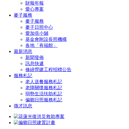
財報年報
愛心專案
麥子服務
麥子服務
麥子日照中心
愛加倍小舖
基金會附設長照機構
各地「有福館」
最新消息
新聞發佈
訊息快遞
修繕營建工程招標公告
服務札記
老人送餐服務札記
老障關懷服務札記
弱勢生活扶助札記
偏鄉日照服務札記
徵才訊息