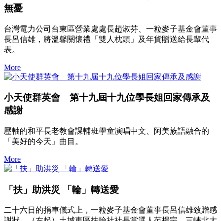
無憂
台灣電力公司台東區營業處處長趙淑芬、一粒麥子基金會董事
長呂信雄，將溫馨關懷禮「雙人枕頭」及年貨贈送給長輩代
表。
More
小天使群英會 第十九屆十九位學長姐回家傳承及
感謝
壓軸的和平長老教會課輔班學童演唱中文、阿美族語融合的
「美好的今天」曲目。
More
「扶」助洪災 「輪」轉送愛
二十六日的捐車儀式上，一粒麥子基金會董事長呂信雄致贈感
謝狀。（左起）土城東區扶輪社社長當選人范楊宗、三峽北大