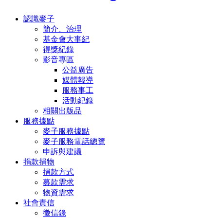
認識麥子
簡介、治理
基金會大事紀
得獎紀錄
影音專區
公益廣告
媒體報導
服務事工
活動紀錄
相關出版品
服務據點
麥子服務據點
麥子服務電話總覽
申訴與建議
捐款捐物
捐款方式
募款需求
物資需求
社會責信
徵信錄