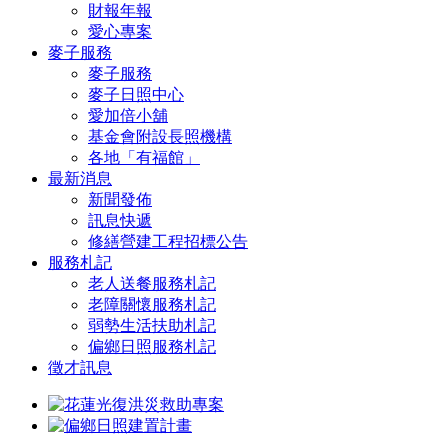
財報年報
愛心專案
麥子服務
麥子服務
麥子日照中心
愛加倍小舖
基金會附設長照機構
各地「有福館」
最新消息
新聞發佈
訊息快遞
修繕營建工程招標公告
服務札記
老人送餐服務札記
老障關懷服務札記
弱勢生活扶助札記
偏鄉日照服務札記
徵才訊息