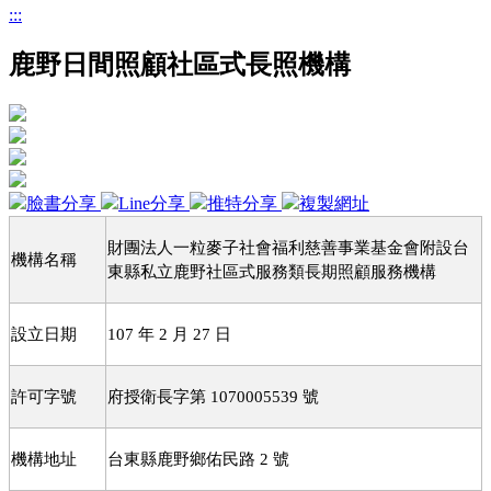
:::
鹿野日間照顧社區式長照機構
臉書分享
Line分享
推特分享
複製網址
財團法人一粒麥子社會福利慈善事業基金會附設台
機構名稱
東縣私立鹿野社區式服務類長期照顧服務機構
設立日期
年
月
日
107
2
27
許可字號
府授衛長字第
號
1070005539
機構地址
台東縣鹿野鄉佑民路
號
2