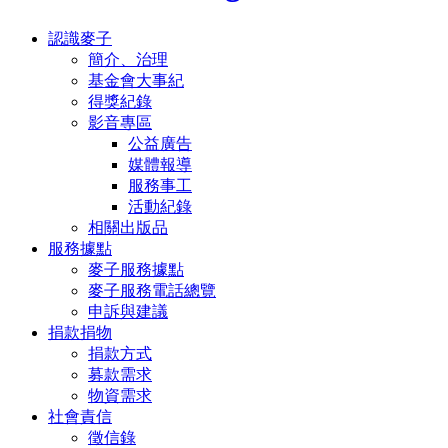
認識麥子
簡介、治理
基金會大事紀
得獎紀錄
影音專區
公益廣告
媒體報導
服務事工
活動紀錄
相關出版品
服務據點
麥子服務據點
麥子服務電話總覽
申訴與建議
捐款捐物
捐款方式
募款需求
物資需求
社會責信
徵信錄