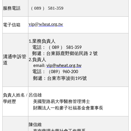
服務電話
（
）
089
581-359
電子信箱
vip@wheat.org.tw
業務負責人
1.
電話：
（
）
089
581-359
郵遞：台東縣鹿野鄉佑民路
號
2
溝通申訴管
負責人
2.
道
email:
vip@wheat.org.tw
電話：（
）
089
960-200
郵遞：台東市寧波街
號
195
負責人姓名
呂信雄
/
學經歷
美國聖路易大學醫務管理博士
財團法人一粒麥子社福基金會董事長
陳信維
嘉南藥理大學社會工作學系