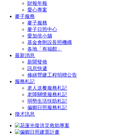
財報年報
愛心專案
麥子服務
麥子服務
麥子日照中心
愛加倍小舖
基金會附設長照機構
各地「有福館」
最新消息
新聞發佈
訊息快遞
修繕營建工程招標公告
服務札記
老人送餐服務札記
老障關懷服務札記
弱勢生活扶助札記
偏鄉日照服務札記
徵才訊息