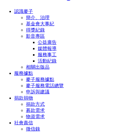
認識麥子
簡介、治理
基金會大事紀
得獎紀錄
影音專區
公益廣告
媒體報導
服務事工
活動紀錄
相關出版品
服務據點
麥子服務據點
麥子服務電話總覽
申訴與建議
捐款捐物
捐款方式
募款需求
物資需求
社會責信
徵信錄