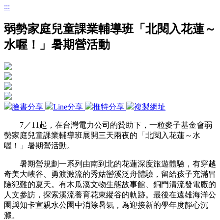
:::
弱勢家庭兒童課業輔導班「北閱入花蓮～
水喔！」暑期營活動
臉書分享
Line分享
推特分享
複製網址
7
／
11
起，在台灣電力公司的贊助下，一粒麥子基金會弱
勢家庭兒童課業輔導班展開三天兩夜的「北閱入花蓮～水
喔！」暑期營活動。
暑期營規劃一系列由南到北的花蓮深度旅遊體驗，有穿越
奇美大峽谷、勇渡激流的秀姑巒溪泛舟體驗，留給孩子充滿冒
險犯難的夏天。有木瓜溪文物生態故事館、銅門清流發電廠的
人文參訪，探索溪流養育花東縱谷的軌跡。最後在遠雄海洋公
園與知卡宣親水公園中消除暑氣，為迎接新的學年度靜心沉
澱。