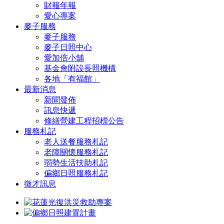
財報年報
愛心專案
麥子服務
麥子服務
麥子日照中心
愛加倍小舖
基金會附設長照機構
各地「有福館」
最新消息
新聞發佈
訊息快遞
修繕營建工程招標公告
服務札記
老人送餐服務札記
老障關懷服務札記
弱勢生活扶助札記
偏鄉日照服務札記
徵才訊息