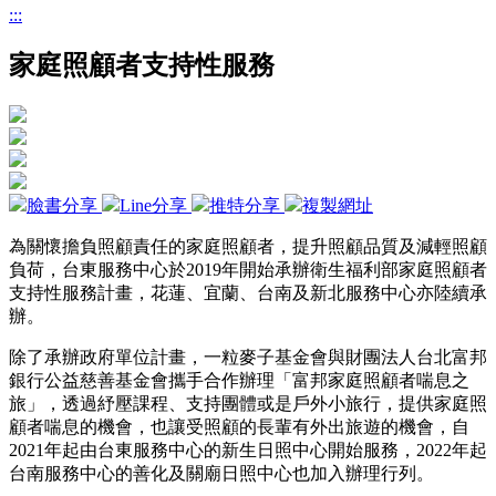
:::
家庭照顧者支持性服務
臉書分享
Line分享
推特分享
複製網址
為關懷擔負
照顧
責任的家庭
照顧者
，提升照顧品質及減輕照顧
負荷，
台東服務中心於2019年開始承辦衛生福利部家庭照顧者
支持性服務計畫，花蓮、宜蘭、台南及新北服務中心亦陸續承
辦。
除了承辦政府單位計畫，
一粒麥子基金會與財團法人台北富邦
銀行公益慈善基金會攜手合作辦理「富邦家庭
照顧者
喘息之
旅」，透過紓壓課程、支持團體或是戶外小旅行，提供家庭
照
顧者
喘息的機會，也讓受
照顧
的長輩有外出旅遊的機會，自
2021
年起
由台東服務中心的新生日照中心開始服務，
2022
年起
台南服務中心的善化及關廟日照中心也加入辦理行列。