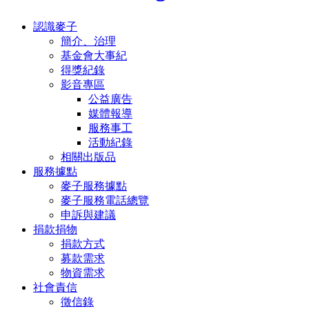
認識麥子
簡介、治理
基金會大事紀
得獎紀錄
影音專區
公益廣告
媒體報導
服務事工
活動紀錄
相關出版品
服務據點
麥子服務據點
麥子服務電話總覽
申訴與建議
捐款捐物
捐款方式
募款需求
物資需求
社會責信
徵信錄