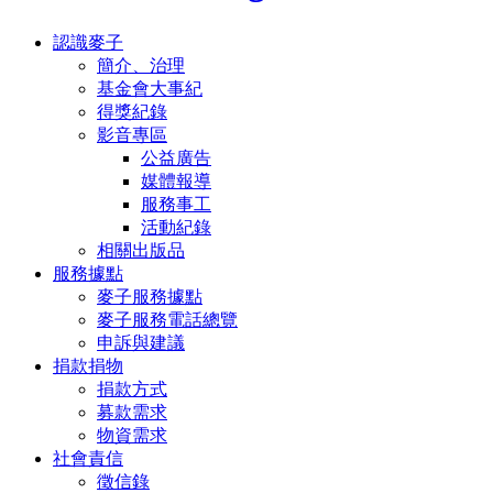
認識麥子
簡介、治理
基金會大事紀
得獎紀錄
影音專區
公益廣告
媒體報導
服務事工
活動紀錄
相關出版品
服務據點
麥子服務據點
麥子服務電話總覽
申訴與建議
捐款捐物
捐款方式
募款需求
物資需求
社會責信
徵信錄