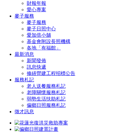
財報年報
愛心專案
麥子服務
麥子服務
麥子日照中心
愛加倍小舖
基金會附設長照機構
各地「有福館」
最新消息
新聞發佈
訊息快遞
修繕營建工程招標公告
服務札記
老人送餐服務札記
老障關懷服務札記
弱勢生活扶助札記
偏鄉日照服務札記
徵才訊息