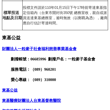
投標文件請於
110
年
01
月
15
日下午
17
時前寄達東基指
標單投送
定信箱內（台東市開封街
350
號
總務室收，親自或派
地點及日期
員送達東基總務室，逾時無效（以郵戳為憑），廠商
應自行估計寄達時間。
東基公益
財團法人一粒麥子社會福利慈善事業基金會
劃撥帳號：06685996 劃撥戶名：一粒麥子基金會
服務電話：（089）960201
愛心專線：（089）310000
東基公益
東基醫療財團法人台東基督教醫院