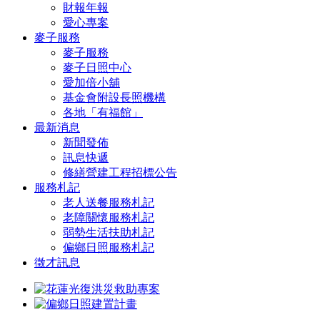
財報年報
愛心專案
麥子服務
麥子服務
麥子日照中心
愛加倍小舖
基金會附設長照機構
各地「有福館」
最新消息
新聞發佈
訊息快遞
修繕營建工程招標公告
服務札記
老人送餐服務札記
老障關懷服務札記
弱勢生活扶助札記
偏鄉日照服務札記
徵才訊息