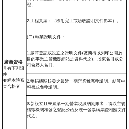
證。
2.
工程實績：（檢附完工或驗收證明文件影本）。
(
二
)
執業證明文件：
1.
廠商登記或設立之證明文件
(
廠商得以列印公開於
目的事業主管機關網站之資料代之
)
、股東名冊或公
廠商資格
司合夥人名冊。
具有下列證
件
並經本院審
2.
稅捐機關核發之最近一期營業稅完稅證明、結算申
查合格者
報書或免稅證明。
※
新設立且未屆第一期營業稅繳納期限者，得以主管
稽徵機關核發之登記公函及統一發票購票證相關文件
代之。