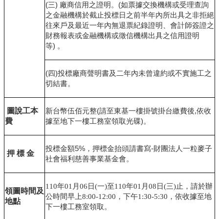
(
三
)
廠商信用之證明。
(
如票據交換機構或受理查詢
之金融機構於截止投標日之前半年內所出具之非拒絕
往來戶及最近一年內無退票紀錄證明、會計師簽證之
財務報表或金融機構或徵信機構出具之信用證明
等
)
。
(
四
)
投標廠商聲明書及二年內未曾違約或不實施工之
切結書。
圖說工本
新台幣伍佰元整
(
請至東基一樓掛號掛台繳費後
,
依收
費
據至地下一樓工務室領取光碟
)
。
投標金額
5%
，押標金抬頭請書寫
-
財團法人一粒麥子
押
標
金
社會福利慈善事業基金會。
110
年01月06日(一)至110年01月08日(三)止，請於辦
領圖時間及
公時間早上8:00-12:00，下午1:30-5:30，依收據至地
地點
下一樓工務室領取。