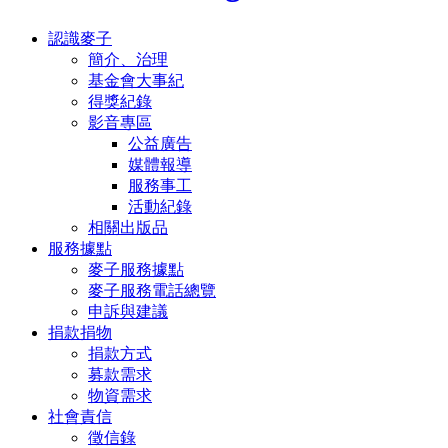
認識麥子
簡介、治理
基金會大事紀
得獎紀錄
影音專區
公益廣告
媒體報導
服務事工
活動紀錄
相關出版品
服務據點
麥子服務據點
麥子服務電話總覽
申訴與建議
捐款捐物
捐款方式
募款需求
物資需求
社會責信
徵信錄