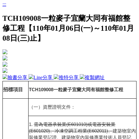
:::
TCH109008一粒麥子宜蘭大同有福館整
修工程【110年01月06日(一)～110年01月
08日(三)止】
臉書分享
Line分享
推特分享
複製網址
招標項目
TCH109008
一粒麥子宜蘭大同有福館整修工程
（一）資歷證明文件：
1.
需為電器承裝業
(E601010)
或電器安裝業
(E601020)
、冷凍空調工程業
(E602011)
、
建築物室內
裝修業登記證、建築物室內裝修專業技術人員登記