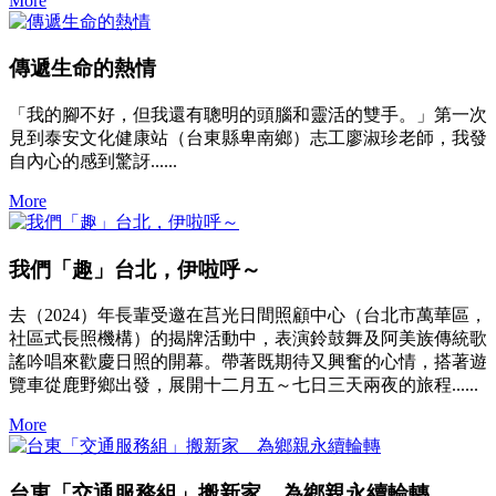
More
傳遞生命的熱情
「我的腳不好，但我還有聰明的頭腦和靈活的雙手。」第一次
見到泰安文化健康站（台東縣卑南鄉）志工廖淑珍老師，我發
自內心的感到驚訝......
More
我們「趣」台北，伊啦呼～
去（2024）年長輩受邀在莒光日間照顧中心（台北市萬華區，
社區式長照機構）的揭牌活動中，表演鈴鼓舞及阿美族傳統歌
謠吟唱來歡慶日照的開幕。帶著既期待又興奮的心情，搭著遊
覽車從鹿野鄉出發，展開十二月五～七日三天兩夜的旅程......
More
台東「交通服務組」搬新家 為鄉親永續輪轉