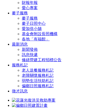
財報年報
愛心專案
麥子服務
麥子服務
麥子日照中心
愛加倍小舖
基金會附設長照機構
各地「有福館」
最新消息
新聞發佈
訊息快遞
修繕營建工程招標公告
服務札記
老人送餐服務札記
老障關懷服務札記
弱勢生活扶助札記
偏鄉日照服務札記
徵才訊息