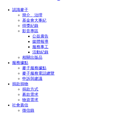
認識麥子
簡介、治理
基金會大事紀
得獎紀錄
影音專區
公益廣告
媒體報導
服務事工
活動紀錄
相關出版品
服務據點
麥子服務據點
麥子服務電話總覽
申訴與建議
捐款捐物
捐款方式
募款需求
物資需求
社會責信
徵信錄