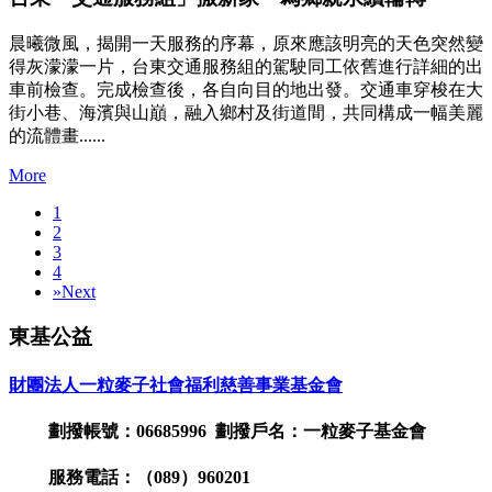
晨曦微風，揭開一天服務的序幕，原來應該明亮的天色突然變
得灰濛濛一片，台東交通服務組的駕駛同工依舊進行詳細的出
車前檢查。完成檢查後，各自向目的地出發。交通車穿梭在大
街小巷、海濱與山巔，融入鄉村及街道間，共同構成一幅美麗
的流體畫......
More
1
2
3
4
»
Next
東基公益
財團法人一粒麥子社會福利慈善事業基金會
劃撥帳號：06685996 劃撥戶名：一粒麥子基金會
服務電話：（089）960201