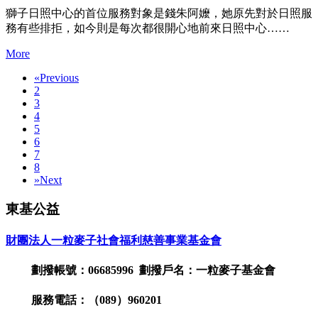
獅子日照中心的首位服務對象是錢朱阿嬤，她原先對於日照服
務有些排拒，如今則是每次都很開心地前來日照中心……
More
«
Previous
2
3
4
5
6
7
8
»
Next
東基公益
財團法人一粒麥子社會福利慈善事業基金會
劃撥帳號：06685996 劃撥戶名：一粒麥子基金會
服務電話：（089）960201