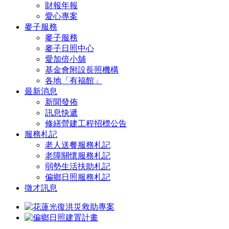
財報年報
愛心專案
麥子服務
麥子服務
麥子日照中心
愛加倍小舖
基金會附設長照機構
各地「有福館」
最新消息
新聞發佈
訊息快遞
修繕營建工程招標公告
服務札記
老人送餐服務札記
老障關懷服務札記
弱勢生活扶助札記
偏鄉日照服務札記
徵才訊息