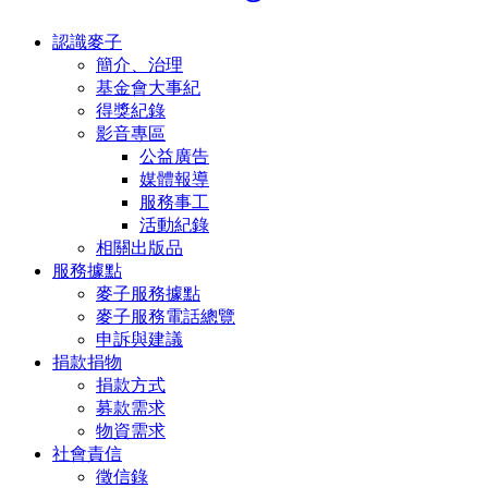
認識麥子
簡介、治理
基金會大事紀
得獎紀錄
影音專區
公益廣告
媒體報導
服務事工
活動紀錄
相關出版品
服務據點
麥子服務據點
麥子服務電話總覽
申訴與建議
捐款捐物
捐款方式
募款需求
物資需求
社會責信
徵信錄